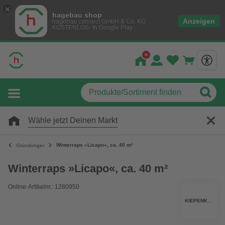
hagebau shop
Anzeigen
hagebau connect GmbH & Co. KG
KOSTENLOS- In Google Play
Wähle jetzt Deinen Markt
Winterraps »Licapo«, ca. 40 m²
Gründünger
Winterraps »Licapo«, ca. 40 m²
Online-Artikelnr.: 1280950
KIEPENKERL