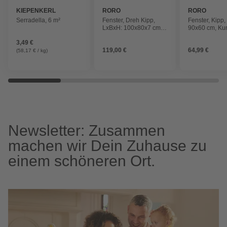
KIEPENKERL
RORO
RORO
Serradella, 6 m²
Fenster, Dreh Kipp,
Fenster, Kipp,
LxBxH: 100x80x7 cm,
90x60 cm, Kuns
weiß
weiß
3,49 €
119,00 €
64,99 €
(58,17 € / kg)
Newsletter: Zusammen
machen wir Dein Zuhause zu
einem schöneren Ort.