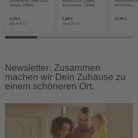
Bastelfarbe, Solo Goya
Bastelfarbe, Chalky
Hundespielz
Acrylic, 250ml
Kreidefarbe, 150ml,
»KONG®«,
zinnoberrot
noble nougat
Hundespielz
KONG® Snuzz
6,49 €
5,99 €
15,99 €
Kiddos Koala 
cm
(25,96 € / l)
(39,93 € / l)
Newsletter: Zusammen
machen wir Dein Zuhause zu
einem schöneren Ort.