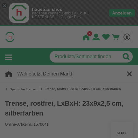
hagebau shop
Anzeigen
hagebau connect GmbH & Co. KG
KOSTENLOS- In Google Play
Wähle jetzt Deinen Markt
Trense, rostfrei, LxBxH: 23x9x2,5 cm, silberfarben
Spanische Trensen
Trense, rostfrei, LxBxH: 23x9x2,5 cm,
silberfarben
Online-Artikelnr.: 1570641
KERBL