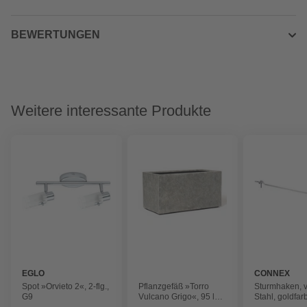
BEWERTUNGEN
Weitere interessante Produkte
EGLO
CONNEX
Spot »Orvieto 2«, 2-flg.,
Pflanzgefäß »Torro
Sturmhaken, v
G9
Vulcano Grigo«, 95 l
Stahl, goldfar
Fassungsvermögen