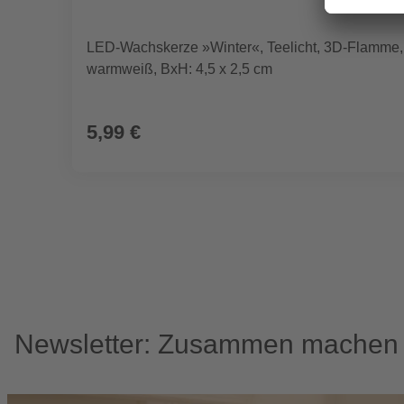
LED-Wachskerze »Winter«, Teelicht, 3D-Flamme,
warmweiß, BxH: 4,5 x 2,5 cm
5,99 €
Newsletter: Zusammen machen w