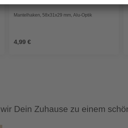
Mantelhaken, 58x31x29 mm, Alu-Optik
4,99 €
ir Dein Zuhause zu einem schön