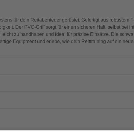
ens für dein Reitabenteuer gerüstet. Gefertigt aus robustem Fi
keit. Der PVC-Griff sorgt für einen sicheren Halt, selbst bei in
leicht zu handhaben und ideal für präzise Einsätze. Die schwar
rtige Equipment und erlebe, wie dein Reittraining auf ein neu