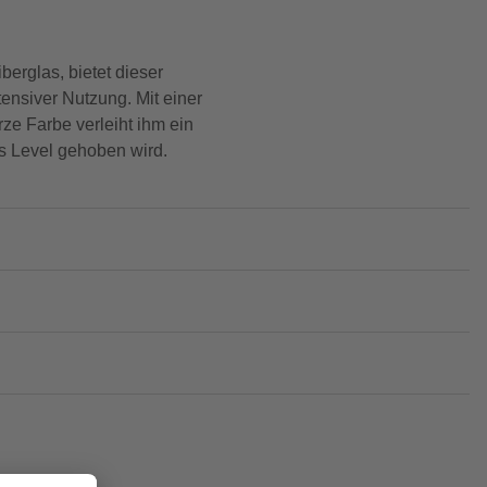
berglas, bietet dieser
tensiver Nutzung. Mit einer
ze Farbe verleiht ihm ein
es Level gehoben wird.