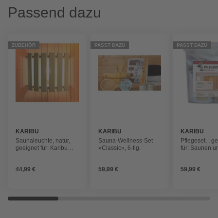
Passend dazu
ZUBEHÖR
PASST DAZU
PASST DAZU
KARIBU
KARIBU
KARIBU
Saunaleuchte, natur,
Sauna-Wellness-Set
Pflegeset, , g
geeignet für: Karibu
»Classic«, 6-tlg.
für: Saunen u
Saunen, natur
Infrarotkabine
44,99 €
59,99 €
59,99 €