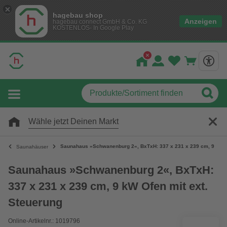
hagebau shop
Anzeigen
hagebau connect GmbH & Co. KG
KOSTENLOS- In Google Play
Wähle jetzt Deinen Markt
Saunahaus »Schwanenburg 2«, BxTxH: 337 x 231 x 239 cm, 9 kW Of
Saunahäuser
Saunahaus »Schwanenburg 2«, BxTxH:
337 x 231 x 239 cm, 9 kW Ofen mit ext.
Steuerung
Online-Artikelnr.: 1019796