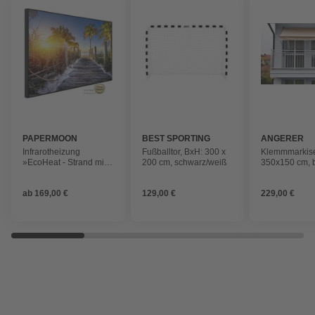
PAPERMOON
BEST SPORTING
ANGERER
FREIZEITMÖ
Infrarotheizung
Fußballtor, BxH: 300 x
Klemmmarkise
»EcoHeat - Strand mit
200 cm, schwarz/weiß
350x150 cm, 
Palmen«, Matt-Effekt
ab
169,00 €
129,00 €
229,00 €