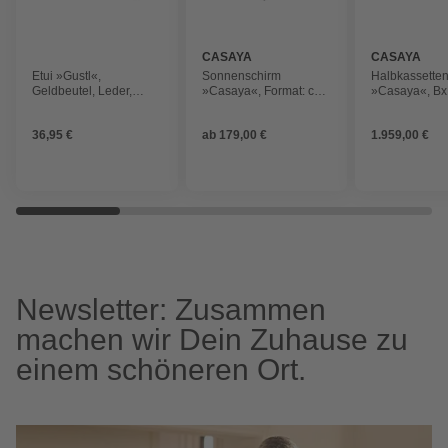
CASAYA
CASAYA
Etui »Gustl«,
Sonnenschirm
Halbkassette
Geldbeutel, Leder,
»Casaya«, Format: cm,
»Casaya«, Bx
braun
abknickbar
500 cm, Anthr
36,95 €
ab
179,00 €
1.959,00 €
Newsletter: Zusammen
machen wir Dein Zuhause zu
einem schöneren Ort.