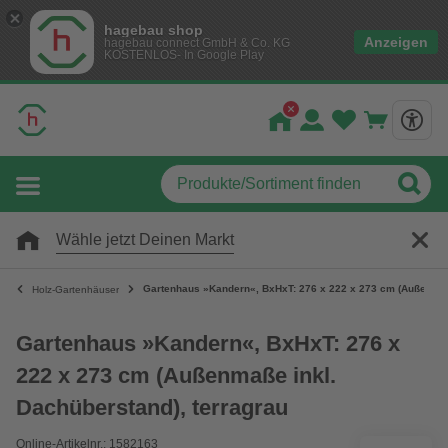
hagebau shop
Anzeigen
hagebau connect GmbH & Co. KG
KOSTENLOS- In Google Play
Wähle jetzt Deinen Markt
Gartenhaus »Kandern«, BxHxT: 276 x 222 x 273 cm (Außenmaße
Holz-Gartenhäuser
Gartenhaus »Kandern«, BxHxT: 276 x
222 x 273 cm (Außenmaße inkl.
Dachüberstand), terragrau
Online-Artikelnr.: 1582163