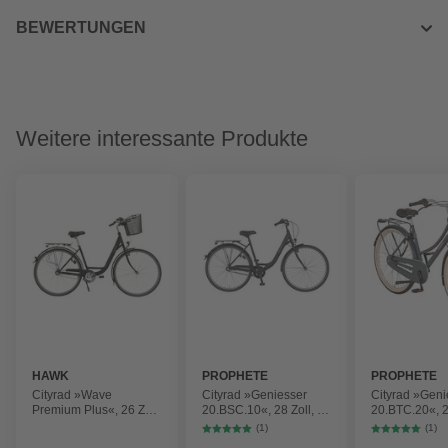
BEWERTUNGEN
Weitere interessante Produkte
HAWK
PROPHETE
PROPHETE
Cityrad »Wave
Cityrad »Geniesser
Cityrad »Geni
Premium Plus«, 26 Zoll,
20.BSC.10«, 28 Zoll, 3-
20.BTC.20«, 28
3-Gang, Damen
Gang, Unisex
Gang, Unisex
(1)
(1)