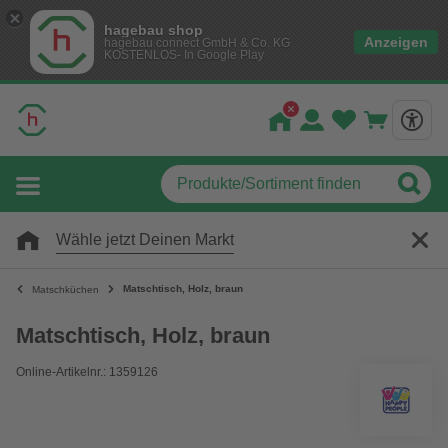
hagebau shop
Anzeigen
hagebau connect GmbH & Co. KG
KOSTENLOS- In Google Play
Wähle jetzt Deinen Markt
Matschtisch, Holz, braun
Matschküchen
Matschtisch, Holz, braun
Online-Artikelnr.: 1359126