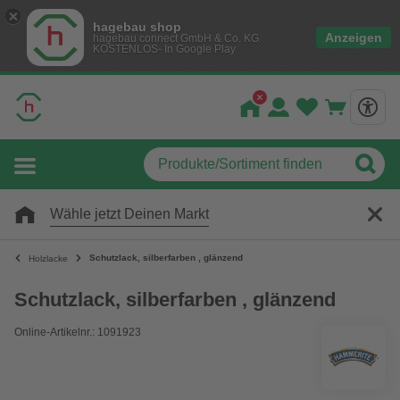
hagebau shop
Anzeigen
hagebau connect GmbH & Co. KG
KOSTENLOS- In Google Play
Wähle jetzt Deinen Markt
Schutzlack, silberfarben , glänzend
Holzlacke
Schutzlack, silberfarben , glänzend
Online-Artikelnr.: 1091923