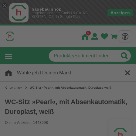
hagebau shop
Anzeigen
hagebau connect GmbH & Co. KG
KOSTENLOS- In Google Play
Wähle jetzt Deinen Markt
WC-Sitz »Pearl«, mit Absenkautomatik, Duroplast, weiß
WC-Sitze
WC-Sitz »Pearl«, mit Absenkautomatik,
Duroplast, weiß
Online-Artikelnr.: 1448698