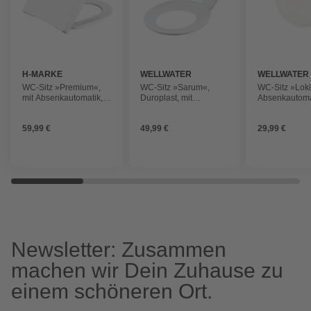
H-MARKE
WELLWATER
WELLWATER
WC-Sitz »Premium«,
WC-Sitz »Sarum«,
WC-Sitz »Loki
mit Absenkautomatik,
Duroplast, mit
Absenkautoma
Duroplast, weiß
Absenkautomatik
Thermoplast, 
59,99 €
49,99 €
29,99 €
Newsletter: Zusammen
machen wir Dein Zuhause zu
einem schöneren Ort.