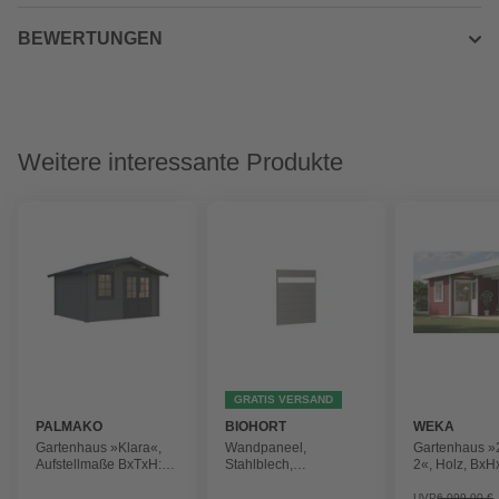
BEWERTUNGEN
Weitere interessante Produkte
GRATIS VERSAND
PALMAKO
BIOHORT
WEKA
Gartenhaus »Klara«,
Wandpaneel,
Gartenhaus »
Aufstellmaße BxTxH:
Stahlblech,
2«, Holz, BxH
424 x 354 x 247 cm,
feuerverzinkt/lackiert
237 x 338 cm
lackiert, Holz
(Außenmaße i
UVP
6.099,00 €