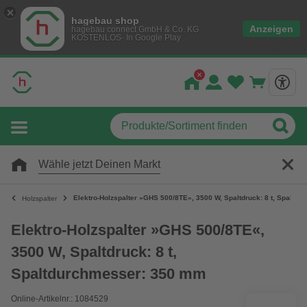
hagebau shop
Anzeigen
hagebau connect GmbH & Co. KG
KOSTENLOS- In Google Play
Wähle jetzt Deinen Markt
Elektro-Holzspalter »GHS 500/8TE«, 3500 W, Spaltdruck: 8 t, Spaltd
Holzspalter
Elektro-Holzspalter »GHS 500/8TE«,
3500 W, Spaltdruck: 8 t,
Spaltdurchmesser: 350 mm
Online-Artikelnr.: 1084529