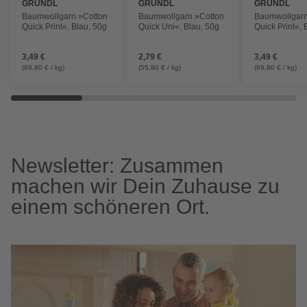
GRÜNDL
GRÜNDL
GRÜNDL
Baumwollgarn »Cotton
Baumwollgarn »Cotton
Baumwollgarn
Quick Print«, Blau, 50g
Quick Uni«, Blau, 50g
Quick Print«, 
3,49 €
2,79 €
3,49 €
(69,80 € / kg)
(55,80 € / kg)
(69,80 € / kg)
Newsletter: Zusammen
machen wir Dein Zuhause zu
einem schöneren Ort.