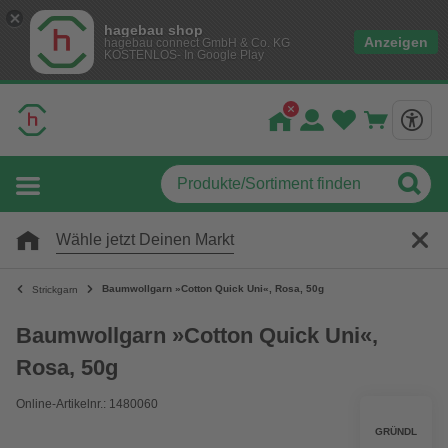
hagebau shop
Anzeigen
hagebau connect GmbH & Co. KG
KOSTENLOS- In Google Play
Wähle jetzt Deinen Markt
Baumwollgarn »Cotton Quick Uni«, Rosa, 50g
Strickgarn
Baumwollgarn »Cotton Quick Uni«,
Rosa, 50g
Online-Artikelnr.: 1480060
GRÜNDL