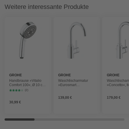
Weitere interessante Produkte
GROHE
GROHE
GROHE
Handbrause »Vitalio
Waschtischarmatur
Waschtischar
Comfort 100«, Ø 10 cm,
»Eurosmart
»Concetto«, M
chromfarben
Cosmopolitan«, Metall,
glänzend, ⅜", 
(2)
glänzend, ⅜", inkl.
Ablaufgarnitu
139,00 €
179,00 €
Ablaufgarnitur
30,99 €