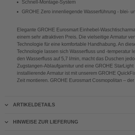
Schnell-Montage-System
GROHE Zero innenliegende Wasserführung - blei- und
Elegante GROHE Eurosmart Einhebel-Waschtischarmatu
einem sehr attraktiven Preis. Die vielseitige Armatur
Technologie für eine komfortable Handhabung. An di
Technologie lassen sich Wasserfluss und -temperatur 
den Wasserfluss auf 5,7 l/min, macht das Duschen jed
Zugstangen-Ablaufgarnitur und eine GROHE StarLight Ch
installierende Armatur ist mit unserem GROHE QuickFix 
Zeit montieren. GROHE Eurosmart Cosmopolitan – der s
ARTIKELDETAILS
HINWEISE ZUR LIEFERUNG