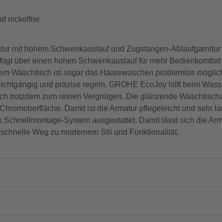
 nickelfrei
r mit hohem Schwenkauslauf und Zugstangen-Ablaufgarnitur –
 verfügt über einen hohen Schwenkauslauf für mehr Bedienkomfor
esem Waschtisch ist sogar das Haarewaschen problemlos mögl
leichtgängig und präzise regeln. GROHE EcoJoy hilft beim Was
och trotzdem zum reinen Vergnügen. Die glänzende Waschtischa
romoberfläche. Damit ist die Armatur pflegeleicht und sehr la
Schnellmontage-System ausgestattet. Damit lässt sich die Arma
chnelle Weg zu modernem Stil und Funktionalität.