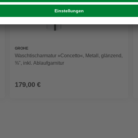
GROHE
Waschtischarmatur »Concetto«, Metall, glänzend,
⅜", inkl. Ablaufgarnitur
179,00 €