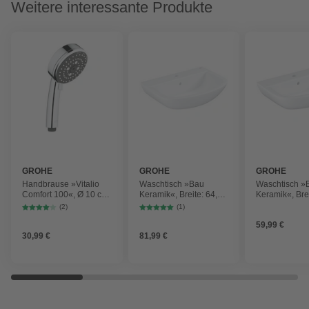
Weitere interessante Produkte
GROHE
GROHE
GROHE
Handbrause »Vitalio
Waschtisch »Bau
Waschtisch »
Comfort 100«, Ø 10 cm,
Keramik«, Breite: 64,6
Keramik«, Brei
chromfarben
cm
cm
(2)
(1)
59,99 €
30,99 €
81,99 €