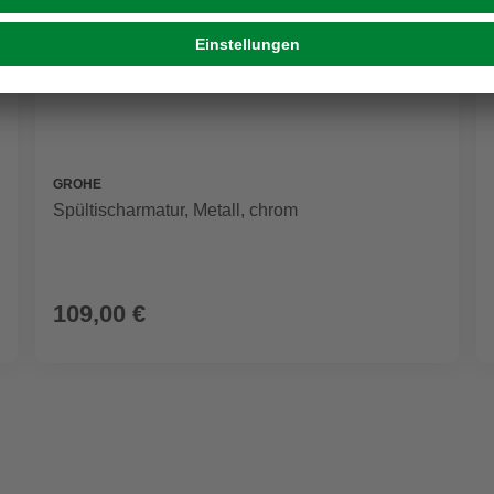
GROHE
Spültischarmatur, Metall, chrom
109,00 €