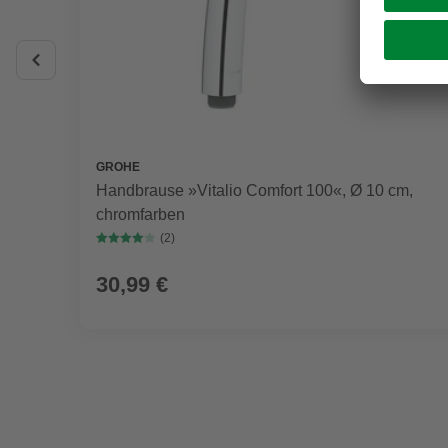
GROHE
Handbrause »Vitalio Comfort 100«, Ø 10 cm,
chromfarben
(2)
30,99 €