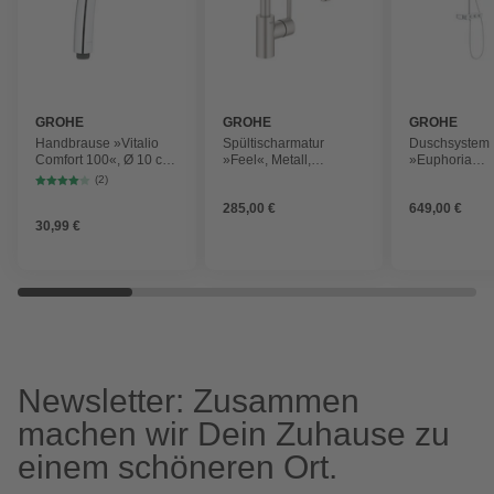
GROHE
GROHE
GROHE
Handbrause »Vitalio
Spültischarmatur
Duschsystem
Comfort 100«, Ø 10 cm,
»Feel«, Metall,
»Euphoria
chromfarben
gebürstet und
SmartControl
(2)
glänzend, ⅜"
310 Duo«, Hö
285,00 €
649,00 €
cm, chromfar
30,99 €
Newsletter: Zusammen
machen wir Dein Zuhause zu
einem schöneren Ort.