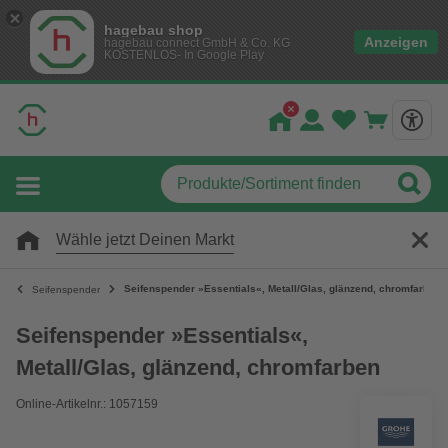
hagebau shop
Anzeigen
hagebau connect GmbH & Co. KG
KOSTENLOS- In Google Play
Wähle jetzt Deinen Markt
Seifenspender »Essentials«, Metall/Glas, glänzend, chromfarben
Seifenspender
Seifenspender »Essentials«,
Metall/Glas, glänzend, chromfarben
Online-Artikelnr.: 1057159