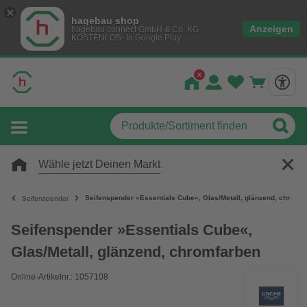
hagebau shop
Anzeigen
hagebau connect GmbH & Co. KG
KOSTENLOS- In Google Play
Wähle jetzt Deinen Markt
Seifenspender »Essentials Cube«, Glas/Metall, glänzend, chromf
Seifenspender
Seifenspender »Essentials Cube«,
Glas/Metall, glänzend, chromfarben
Online-Artikelnr.: 1057108