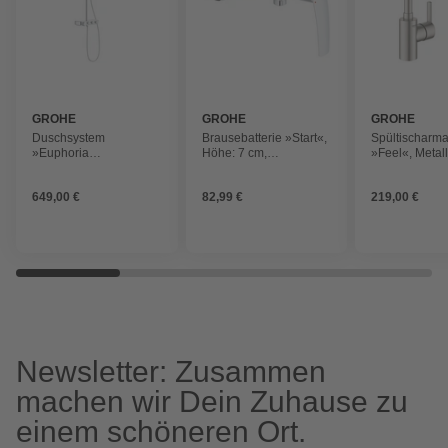
GROHE
GROHE
GROHE
Duschsystem
Brausebatterie »Start«,
Spültischarma
»Euphoria
Höhe: 7 cm,
»Feel«, Metall
SmartControl System
silberfarben
gebürstet und
310 Duo«, Höhe: 110,4
glänzend, ⅜"
649,00 €
82,99 €
219,00 €
cm, chromfarben
Newsletter: Zusammen
machen wir Dein Zuhause zu
einem schöneren Ort.