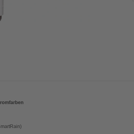
hromfarben
SmartRain)