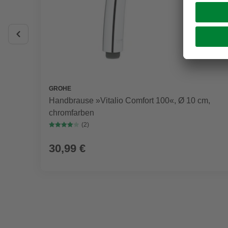
GROHE
Handbrause »Vitalio Comfort 100«, Ø 10 cm,
chromfarben
(2)
30,99 €