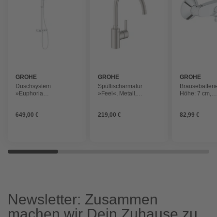
GROHE
GROHE
GROHE
Duschsystem
Spültischarmatur
Brausebatterie
»Euphoria
»Feel«, Metall,
Höhe: 7 cm,
SmartControl System
gebürstet und
silberfarben
310 Duo«, Höhe: 110,4
glänzend, ⅜"
649,00 €
219,00 €
82,99 €
cm, chromfarben
Newsletter: Zusammen
machen wir Dein Zuhause zu