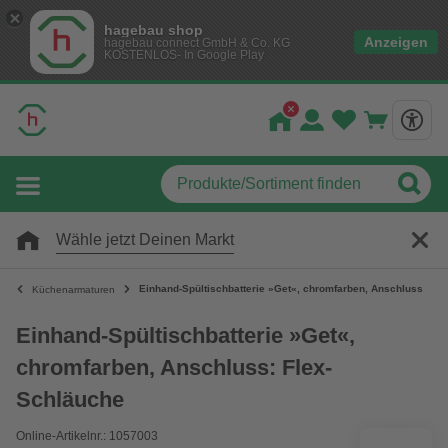
hagebau shop
Anzeigen
hagebau connect GmbH & Co. KG
KOSTENLOS- In Google Play
Wähle jetzt Deinen Markt
Einhand-Spültischbatterie »Get«, chromfarben, Anschluss: Fl
Küchenarmaturen
Einhand-Spültischbatterie »Get«,
chromfarben, Anschluss: Flex-
Schläuche
Online-Artikelnr.: 1057003