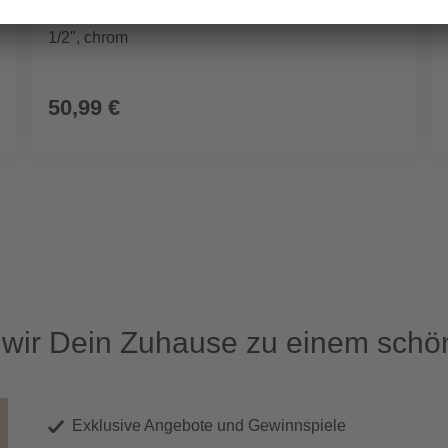
Brausestange »Vitalio Universal«, Länge: 60 cm,
1/2", chrom
50,99 €
ir Dein Zuhause zu einem schön
Exklusive Angebote und Gewinnspiele