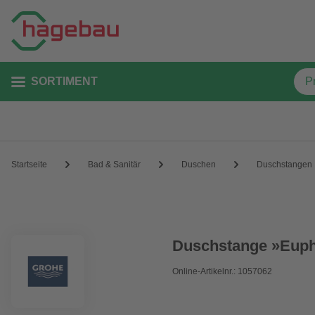
SORTIMENT
Startseite
Bad & Sanitär
Duschen
Duschstangen
Duschstange »Euph
Online-Artikelnr.: 1057062