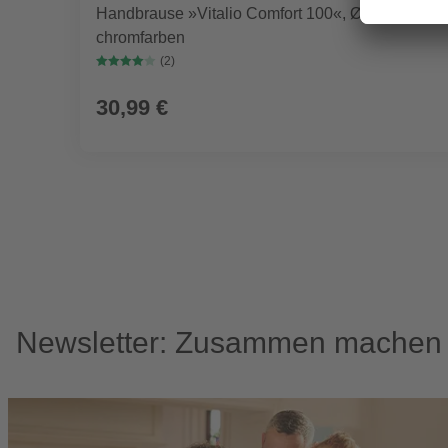
Handbrause »Vitalio Comfort 100«, Ø 10 cm,
chromfarben
(2)
30,99 €
Newsletter: Zusammen machen w