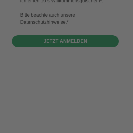
ich einen
10 € Willkommensgutschein
*.
Bitte beachte auch unsere
Datenschutzhinweise
.
JETZT ANMELDEN