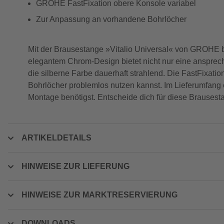
GROHE FastFixation obere Konsole variabel
Zur Anpassung an vorhandene Bohrlöcher
Mit der Brausestange »Vitalio Universal« von GROHE b
elegantem Chrom-Design bietet nicht nur eine ansprec
die silberne Farbe dauerhaft strahlend. Die FastFixat
Bohrlöcher problemlos nutzen kannst. Im Lieferumfang e
Montage benötigst. Entscheide dich für diese Brausesta
ARTIKELDETAILS
HINWEISE ZUR LIEFERUNG
HINWEISE ZUR MARKTRESERVIERUNG
DOWNLOADS