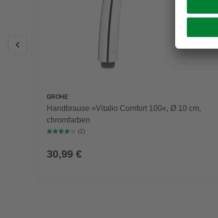
GROHE
Handbrause »Vitalio Comfort 100«, Ø 10 cm,
chromfarben
(2)
30,99 €