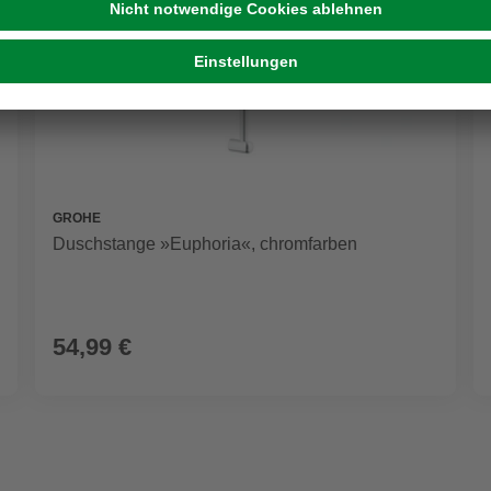
GROHE
Duschstange »Euphoria«, chromfarben
54,99 €