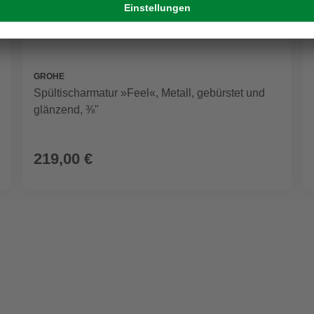
GROHE
Spültischarmatur »Feel«, Metall, gebürstet und
glänzend, ⅜"
219,00 €