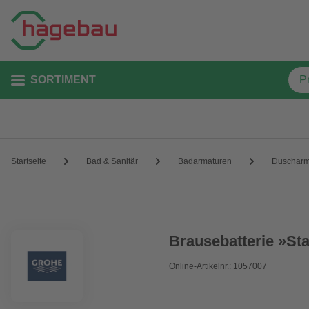
SORTIMENT
Startseite
Bad & Sanitär
Badarmaturen
Duscharm
Brausebatterie »Sta
Online-Artikelnr.: 1057007