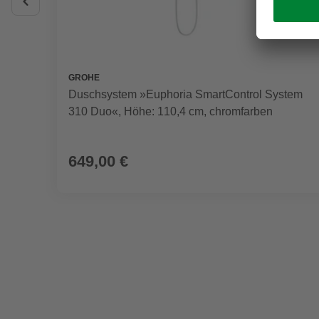
GROHE
Duschsystem »Euphoria SmartControl System
310 Duo«, Höhe: 110,4 cm, chromfarben
649,00 €