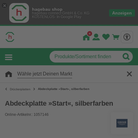
hagebau shop
Anzeigen
hagebau connect GmbH & Co. KG
KOSTENLOS- In Google Play
Wähle jetzt Deinen Markt
Abdeckplatte »Start«, silberfarben
Drückerplatten
Abdeckplatte »Start«, silberfarben
Online-Artikelnr.: 1057146