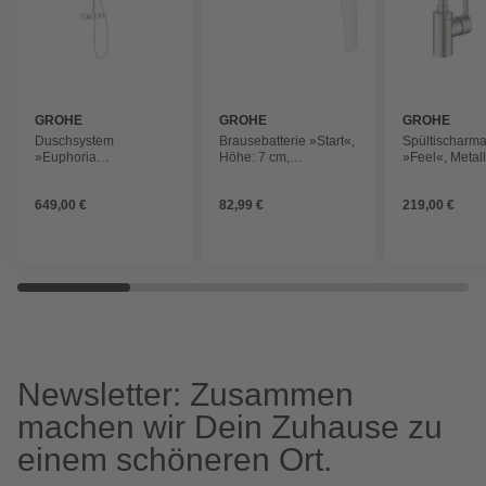
GROHE
GROHE
GROHE
Duschsystem
Brausebatterie »Start«,
Spültischarma
»Euphoria
Höhe: 7 cm,
»Feel«, Metall
SmartControl System
silberfarben
gebürstet und
310 Duo«, Höhe: 110,4
glänzend, ⅜"
649,00 €
82,99 €
219,00 €
cm, chromfarben
Newsletter: Zusammen
machen wir Dein Zuhause zu
einem schöneren Ort.