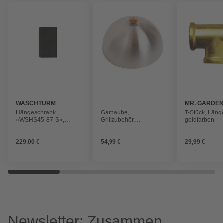
WASCHTURM
MR. GARDE
Hängeschrank
Garhaube,
T-Stück, Läng
»WSHS45-87-S«,
Grillzubehör,
goldfarben
BxHxT: 45 x 86,4 x 37
kuppelförmig, Ø 28 cm,
cm
Edelstahl
229,00 €
54,99 €
29,99 €
Newsletter: Zusammen