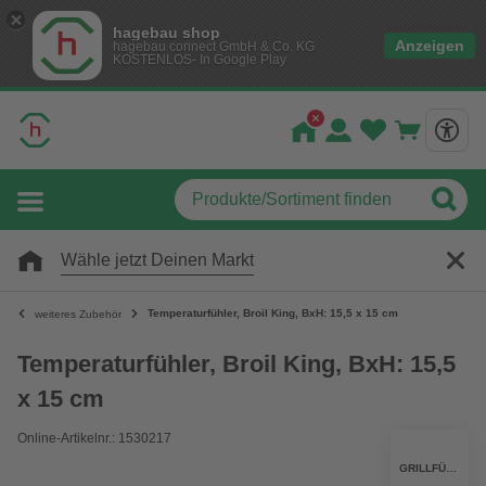
hagebau shop
Anzeigen
hagebau connect GmbH & Co. KG
KOSTENLOS- In Google Play
Wähle jetzt Deinen Markt
Temperaturfühler, Broil King, BxH: 15,5 x 15 cm
weiteres Zubehör
Temperaturfühler, Broil King, BxH: 15,5
x 15 cm
Online-Artikelnr.: 1530217
GRILLFÜRST