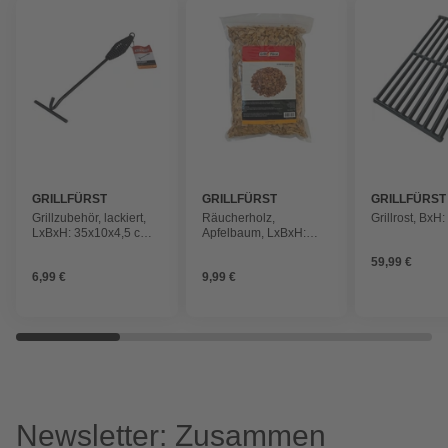
GRILLFÜRST
GRILLFÜRST
GRILLFÜRST
Grillzubehör, lackiert,
Räucherholz,
Grillrost, BxH
LxBxH: 35x10x4,5 cm,
Apfelbaum, LxBxH:
1 Stück
23x7x35 cm, 1 kg
59,99 €
6,99 €
9,99 €
Newsletter: Zusammen