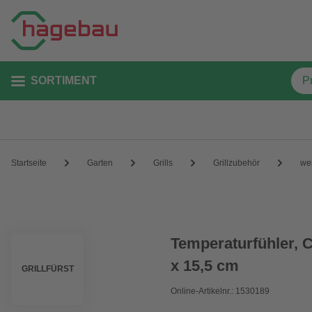
SORTIMENT
Startseite
Garten
Grills
Grillzubehör
we
Temperaturfühler, C
x 15,5 cm
GRILLFÜRST
Online-Artikelnr.: 1530189