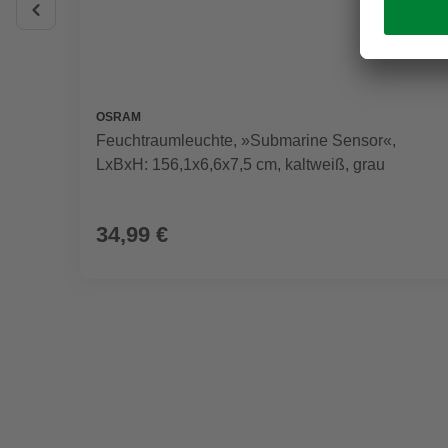
OSRAM
Feuchtraumleuchte, »Submarine Sensor«,
LxBxH: 156,1x6,6x7,5 cm, kaltweiß, grau
34,99 €