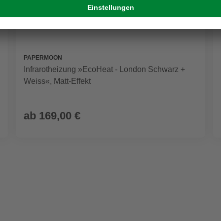
PAPERMOON
Infrarotheizung »EcoHeat - London Schwarz +
Weiss«, Matt-Effekt
ab
169,00 €