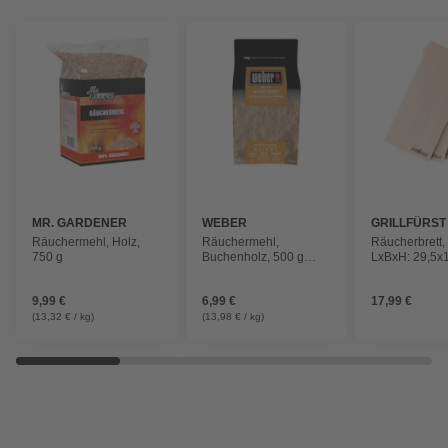
MR. GARDENER
WEBER
GRILLFÜRST
Räuchermehl, Holz,
Räuchermehl,
Räucherbrett, 
750 g
Buchenholz, 500 g
LxBxH: 29,5x
Räuchermehl
cm, 4 Stück
9,99 €
6,99 €
17,99 €
(13,32 € / kg)
(13,98 € / kg)