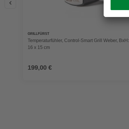
GRILLFÜRST
Temperaturfühler, Control-Smart Grill Weber, BxH:
16 x 15 cm
199,00 €