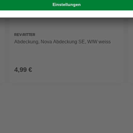
REV-RITTER
Abdeckung, Nova Abdeckung SE, W/W weiss
4,99 €