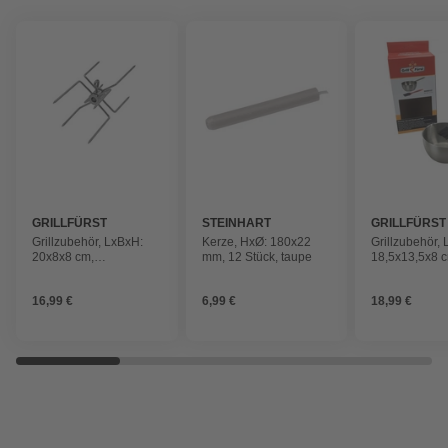
GRILLFÜRST
STEINHART
GRILLFÜRST
Grillzubehör, LxBxH:
Kerze, HxØ: 180x22
Grillzubehör,
20x8x8 cm,
mm, 12 Stück, taupe
18,5x13,5x8 c
naturbelassen
Stück, naturf
16,99 €
6,99 €
18,99 €