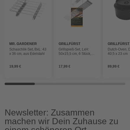
MR. GARDENER
GRILLFÜRST
GRILLFÜRST
Schaschlik-Set, BxL: 43
Grillspieß-Set, LxH:
Dutch-Oven, 
x 36 cm, aus Edelstahl
50x15,5 cm, 6 Stück,
40,5 x 23 cm
naturfarben
19,99 €
17,99 €
89,99 €
Newsletter: Zusammen
machen wir Dein Zuhause zu
einem schöneren Ort.