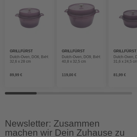
GRILLFÜRST
GRILLFÜRST
GRILLFÜRST
Dutch-Oven, DO6, BxH:
Dutch-Oven, DO9, BxH:
Dutch-Oven, 
32,6 x 28 cm
40,8 x 32,5 cm
31,6 x 24,5 c
89,99 €
119,00 €
81,99 €
Newsletter: Zusammen
machen wir Dein Zuhause zu