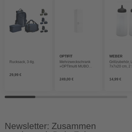
OPTIFIT
WEBER
Rucksack, 3-tlg.
Mehrzweckschrank
Grillzubehör,
»OPTImulti MUBO
7x7x20 cm, 2 
HSB606-1+ «, BxTxH:
transparent
29,99 €
60 x 57,1 x 210 cm,
249,00 €
14,99 €
Weiß (Bonn214)
Newsletter: Zusammen