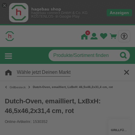
hagebau shop
Anzeigen
hagebau connect GmbH & Co. KG
KOSTENLOS- In Google Play
Wähle jetzt Deinen Markt
Dutch-Oven, emailliert, LxBxH: 46,5x46,2x31,4 cm, rot
Grillbesteck
Dutch-Oven, emailliert, LxBxH:
46,5x46,2x31,4 cm, rot
Online-Artikelnr.: 1530352
GRILLFÜRST