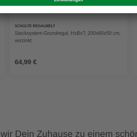
SCHULTE REGALWELT
Stecksystem-Grundregal, HxBxT: 200x60x50 cm,
verzinkt
64,99 €
ir Dein Zuhause zu einem schön