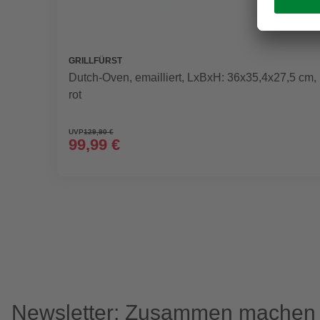
GRILLFÜRST
Dutch-Oven, emailliert, LxBxH: 36x35,4x27,5 cm,
rot
UVP
129,90 €
99,99 €
Newsletter: Zusammen machen w