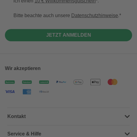
ich einen
10 € Willkommensgutschein
*.
Bitte beachte auch unsere
Datenschutzhinweise
.
JETZT ANMELDEN
Wir akzeptieren
Kontakt
Dein Kontakt zu uns
Service & Hilfe