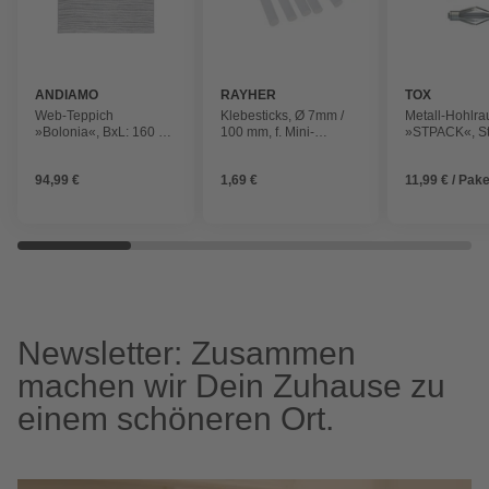
ANDIAMO
RAYHER
TOX
Web-Teppich
Klebesticks, Ø 7mm /
Metall-Hohlr
»Bolonia«, BxL: 160 x
100 mm, f. Mini-
»STPACK«, St
235 cm, grau
Heißklebepistole, 6
verzinkt, 25 S
Stück
10 x 65 mm
94,99 €
1,69 €
11,99 € / Pake
Newsletter: Zusammen
machen wir Dein Zuhause zu
einem schöneren Ort.