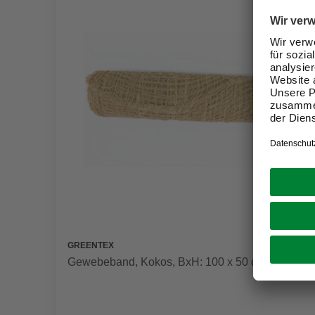
GREENTEX
Gewebeband, Kokos, BxH: 100 x 50 cm