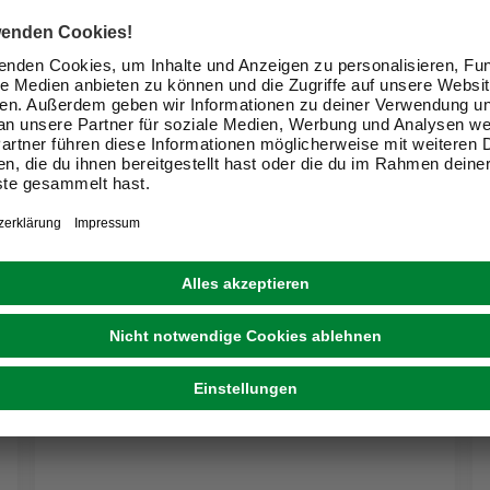
SEILFLECHTER
Schäkel, Edelstahl, silberfarben