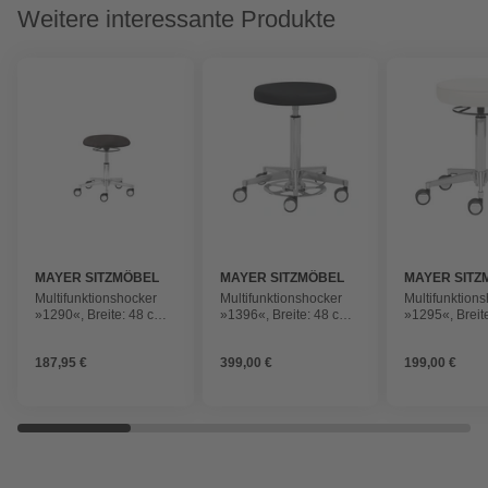
Weitere interessante Produkte
MAYER SITZMÖBEL
MAYER SITZMÖBEL
MAYER SITZ
Multifunktionshocker
Multifunktionshocker
Multifunktion
»1290«, Breite: 48 cm,
»1396«, Breite: 48 cm,
»1295«, Breit
höhenverstellbar,
höhenverstellbar,
höhenverstell
Kunstleder, schwarz
Kunstleder, schwarz
Kunstleder, w
187,95 €
399,00 €
199,00 €