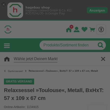
hagebau shop
Anzeigen
hagebau connect GmbH & Co. KG
KOSTENLOS- In Google Play
Wähle jetzt Deinen Markt
Relaxsessel »Toulouse«, BxHxT: 57 x 109 x 67 cm, Metall
Gartensessel
GRATIS VERSAND
Relaxsessel »Toulouse«, Metall, BxHxT:
57 x 109 x 67 cm
Online-Artikelnr.: 1134915