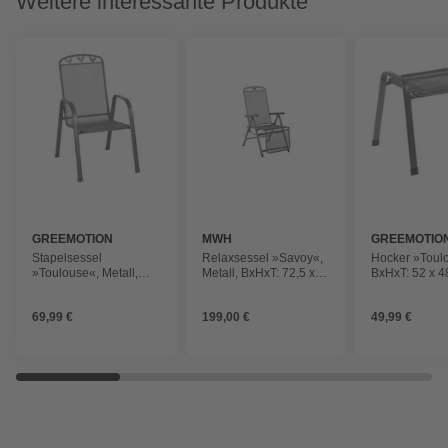
Weitere interessante Produkte
GREEMOTION
MWH
GREEMOTIO
Stapelsessel
Relaxsessel »Savoy«,
Hocker »Toul
»Toulouse«, Metall,
Metall, BxHxT: 72,5 x
BxHxT: 52 x 4
BxHxT: 55 x 97 x 73 cm
110 x 58 cm
Metall
69,99 €
199,00 €
49,99 €