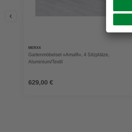
MERXX
Gartenmöbelset »Amalfi«, 4 Sitzplätze,
Aluminium/Textil
629,00 €