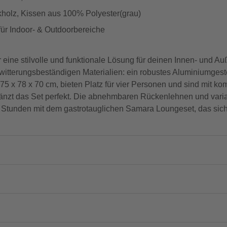
akholz, Kissen aus 100% Polyester(grau)
für Indoor- & Outdoorbereiche
ne stilvolle und funktionale Lösung für deinen Innen- und A
itterungsbeständigen Materialien: ein robustes Aluminiumgestel
75 x 78 x 70 cm, bieten Platz für vier Personen und sind mit ko
rgänzt das Set perfekt. Die abnehmbaren Rückenlehnen und vari
 Stunden mit dem gastrotauglichen Samara Loungeset, das sich