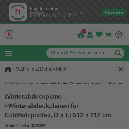
hagebau shop
Anzeigen
hagebau connect GmbH & Co. KG
KOSTENLOS- In Google Play
Wähle jetzt Deinen Markt
Winterabdeckplane »Winterabdeckplanen für Echtholzpools«, B
Poolabdeckungen
Winterabdeckplane
»Winterabdeckplanen für
Echtholzpools«, B x L: 512 x 712 cm
Online-Artikelnr.: 1108396