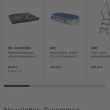
MR. GARDENER
GRE
GRE
Winterabdeckplane
Abdeckplane, Breite:
Pool-Leiter,
»Extra-Abdeckplane«,
370 cm, Polyethylen
edelstahlfarbe
Breite: 460 cm,
(PE)
Einbaubecke
Polyethylen (PE)
69,99 €
159,00 €
699,00 €
(7,28 € / m²)