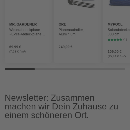
MR. GARDENER
GRE
MYPOOL
Winterabdeckplane
Planenaufroller,
Solarabdeckpl
»Extra-Abdeckplane«,
Aluminium
300 cm
Breite: 460 cm,
(1)
Polyethylen (PE)
69,99 €
249,00 €
109,00 €
(7,28 € / m²)
(15,44 € / m²)
Newsletter: Zusammen
machen wir Dein Zuhause zu
einem schöneren Ort.