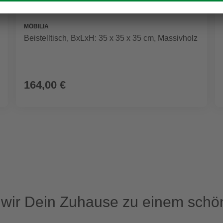
MÖBILIA
Beistelltisch, BxLxH: 35 x 35 x 35 cm, Massivholz
164,00 €
ir Dein Zuhause zu einem schön