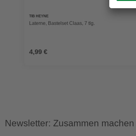
TIB HEYNE
Laterne, Bastelset Claas, 7 tlg.
4,99 €
Newsletter: Zusammen machen w