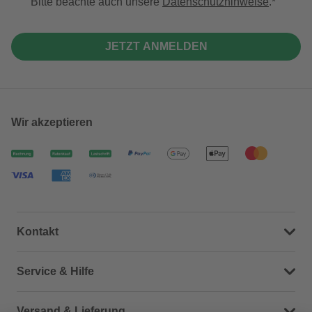
Bitte beachte auch unsere
Datenschutzhinweise
.
JETZT ANMELDEN
Wir akzeptieren
Kontakt
Dein Kontakt zu uns
Service & Hilfe
Häufige Fragen (FAQ)
Versand & Lieferung