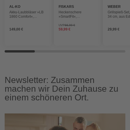
AL-KO
FISKARS
WEBER
Akku-Laubbläser »LB
Heckenschere
Grillspieß-Set
1860 Comfort«,
»SmartFit«,
34 cm, aus Ed
grau/schwarz, max.
Schneidsystem:
Blasgeschwindigkeit:
Bypass, schwarz
UVP
66,99 €
149,00 €
59,99 €
29,99 €
450 km/h
Newsletter: Zusammen
machen wir Dein Zuhause zu
einem schöneren Ort.