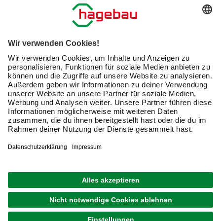
Serviceübersicht
Meine Bestellübersicht
Unternehmen
Kontaktseite
Retoure
Newsletter
hagebau connect
Lieferstatus
Marktfinder
Lade unsere App herunter
hagebau Gruppe
Versandkosten
Produktbewertungen
Karriere
Click & Reserve
Barrierefreiheitserklärung
Click & Collect
Unsere Sorgfaltspflichten
Du hast eine Online-Bestellung bei uns und möchtest
diese widerrufen?
VERTRAG WIDERRUFEN