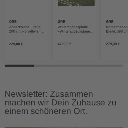
GRE
GRE
GRE
Abdeckplane, Breite:
Winterabdeckplane
Isothermabde
280 cm, Polyethylen
»Winterabdeckplanen
Breite: 398 cm
(PE)
für Echtholzpools«, B x
Polyethylen (
L: 375 x 575 cm
229,00 €
479,00 €
279,00 €
Newsletter: Zusammen
machen wir Dein Zuhause zu
einem schöneren Ort.