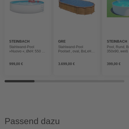
STEINBACH
GRE
STEINBACH
Stahlwand-Pool
Stahlwand-Pool
Pool, Rund, B
»Nuovo «, ØxH: 550 x
Poolset , oval, BxLxH:
350x90, weiß
120 cm, Rund, Weiß
375 x 730 x 132 cm
999,00 €
3.699,00 €
399,00 €
Passend dazu