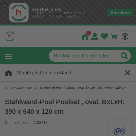
hagebau shop
Anzeigen
hagebau connect GmbH & Co. KG
KOSTENLOS- In Google Play
Wähle jetzt Deinen Markt
Stahlwand-Pool Poolset , oval, BxLxH: 390 x 640 x 120 cm
Stahlwandpools
Stahlwand-Pool Poolset , oval, BxLxH:
390 x 640 x 120 cm
Online-Artikelnr.: 1108418