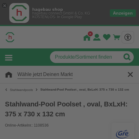
hagebau shop
Anzeigen
hagebau connect GmbH & Co. KG
KOSTENLOS- In Google Play
Wähle jetzt Deinen Markt
Stahlwand-Pool Poolset , oval, BxLxH: 375 x 730 x 132 cm
Stahlwandpools
Stahlwand-Pool Poolset , oval, BxLxH:
375 x 730 x 132 cm
Online-Artikelnr.: 1108536