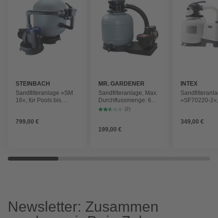
STEINBACH
MR. GARDENER
INTEX
Sandfilteranlage »SM
Sandfilteranlage, Max.
Sandfilteranl
16«, für Pools bis
Durchflussmenge: 6
»SF70220-2«,
80.000 l, 750 W, grau
m³/h
Durchflussme
(2)
m³/h
799,00 €
349,00 €
199,00 €
Newsletter: Zusammen