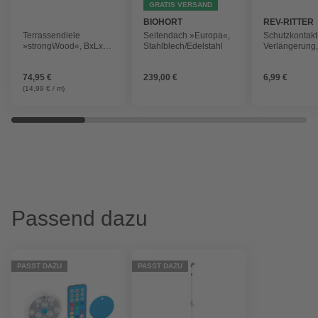
GRATIS VERSAND
BIOHORT
REV-RITTER
Terrassendiele
Seitendach »Europa«,
Schutzkontakt
»strongWood«, BxLxS:
Stahlblech/Edelstahl
Verlängerung,
14,3 x 500 x 2 cm
Weiß
74,95 €
239,00 €
6,99 €
(14,99 € / m)
Passend dazu
PASST DAZU
PASST DAZU