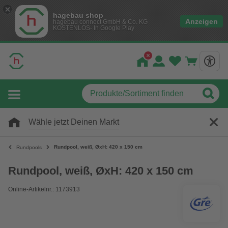
hagebau shop
Anzeigen
hagebau connect GmbH & Co. KG
KOSTENLOS- In Google Play
Wähle jetzt Deinen Markt
Rundpool, weiß, ØxH: 420 x 150 cm
Rundpools
Rundpool, weiß, ØxH: 420 x 150 cm
Online-Artikelnr.: 1173913