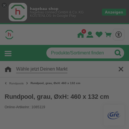
hagebau shop
Anzeigen
hagebau connect GmbH & Co. KG
KOSTENLOS- In Google Play
Wähle jetzt Deinen Markt
Rundpool, grau, ØxH: 460 x 132 cm
Rundpools
Rundpool, grau, ØxH: 460 x 132 cm
Online-Artikelnr.: 1085119