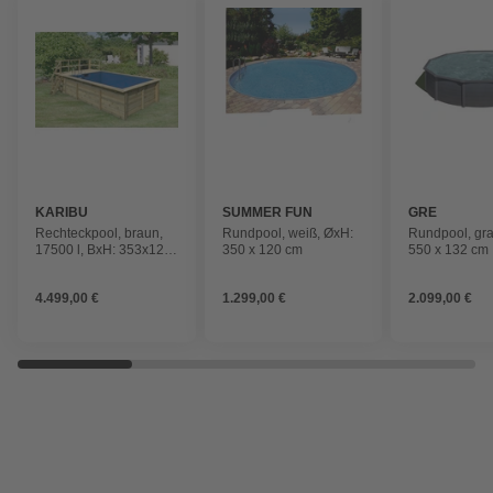
KARIBU
SUMMER FUN
GRE
Rechteckpool, braun,
Rundpool, weiß, ØxH:
Rundpool, gra
17500 l, BxH: 353x125
350 x 120 cm
550 x 132 cm
cm
4.499,00 €
1.299,00 €
2.099,00 €